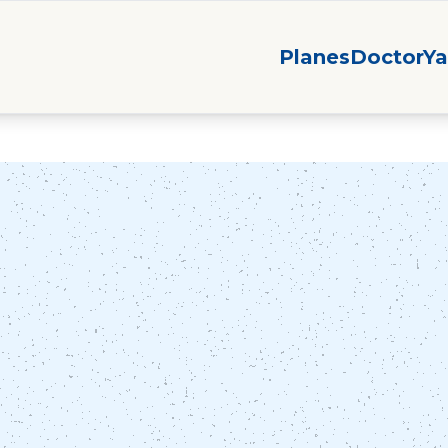
Planes
DoctorYa