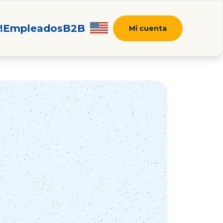
!
Empleados
B2B
Mi cuenta