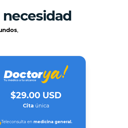
tu necesidad
undos
,
$29.00 USD
Cita
única
Teleconsulta en
medicina general.