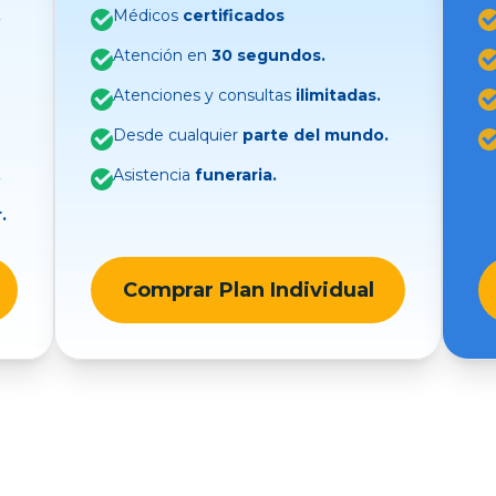
.
Médicos
certificados
Atención en
30 segundos.
Atenciones y consultas
ilimitadas.
Desde cualquier
parte del mundo.
.
Asistencia
funeraria.
.
Comprar Plan Individual