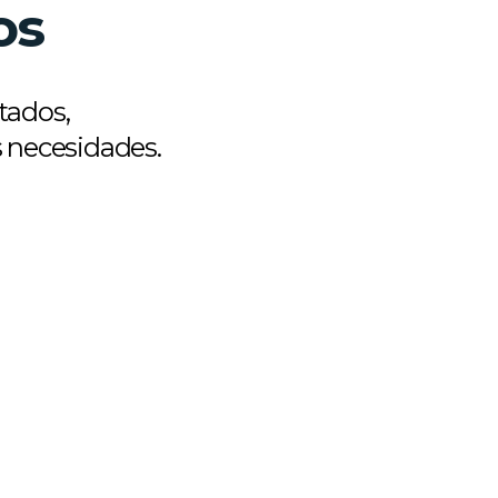
os
tados,
 necesidades.