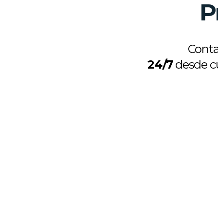
P
Cont
24/7
desde cu