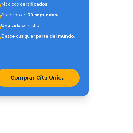
Médicos
certificados.
Atención en
30 segundos.
Una sola
consulta
Desde cualquier
parte del mundo.
Comprar Cita Única