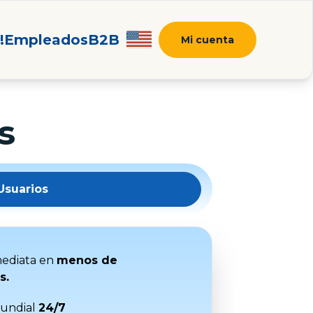
!
Empleados
B2B
Mi cuenta
s
Usuarios
ediata en
menos de
s.
undial
24/7