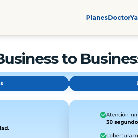
Planes
DoctorYa
Business to Busines
s
Atención inm
30 segundo
dad.
Cobertura m