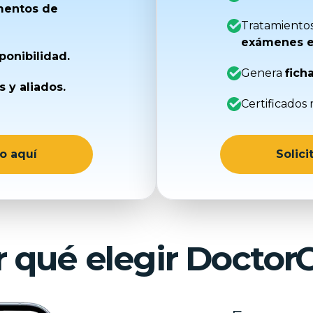
entos de
Tratamientos
exámenes e
ponibilidad.
Genera
ficha
s y aliados.
Certificados
o aquí
Solic
r qué elegir Doctor