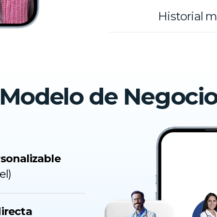
Historial 
Modelo de Negoci
sonalizable
el)
irecta