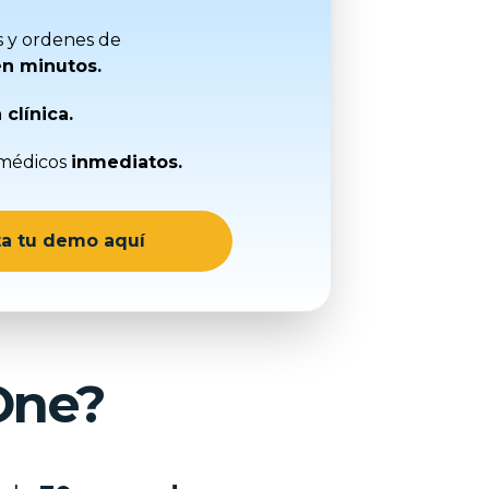
 y ordenes de
n minutos.
 clínica.
 médicos
inmediatos.
ita tu demo aquí
One?