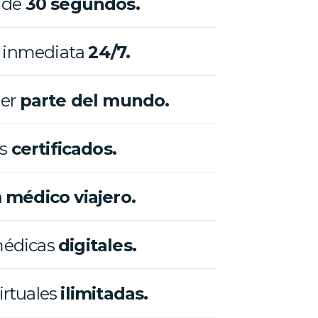
 de
30 segundos.
 inmediata
24/7.
er
parte del mundo.
s
certificados.
a
médico viajero.
médicas
digitales.
irtuales
ilimitadas.