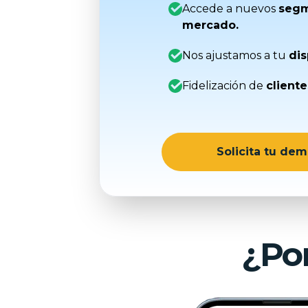
Accede a nuevos
segm
mercado.
Nos ajustamos a tu
dis
Fidelización de
cliente
Solicita tu dem
¿Po