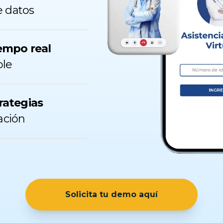
e datos
empo real
ble
rategias
ación
Solicita tu demo aquí