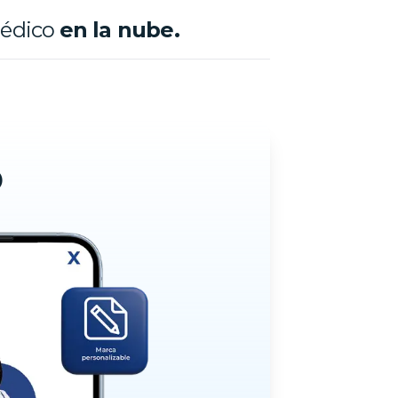
médico
en la nube.
o